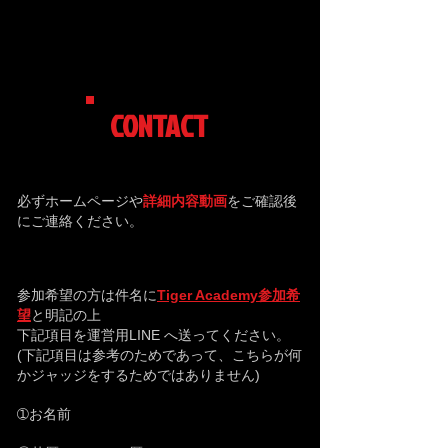
CONTACT
必ずホームページや
詳細内容動画
をご確認後
にご連絡ください。
参加希望の方は件名に
Tiger Academy参加希
望
と明記の上
下記項目を運営用LINE へ送ってください。
(下記項目は参考のためであって、こちらが何
かジャッジをするためではありません)​
➀お名前​