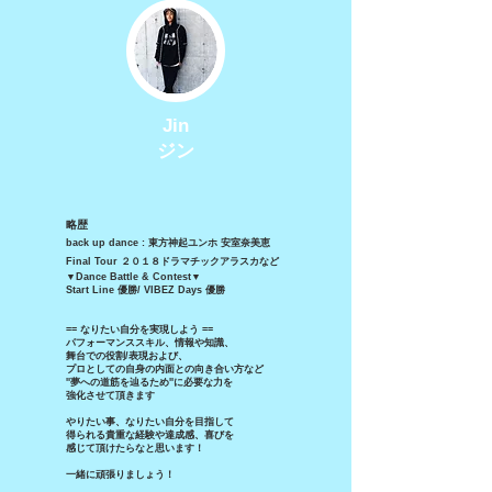
Jin
ジン
略歴
back up dance : 東方神起ユンホ 安室奈美恵
Final Tour ２０１８
ドラマチックアラスカなど
▼Dance Battle & Contest▼
Start Line 優勝/ VIBEZ Days 優勝
== なりたい自分を実現しよう ==
パフォーマンススキル、情報や知識、
舞台での役割/表現および、
プロとしての自身の内面との向き合い方など
''夢への道筋を辿るため''に必要な力を
強化させて頂きます︎
やりたい事、なりたい自分を目指して
得られる貴重な経験や達成感、喜びを
感じて頂けたらなと思います！
一緒に頑張りましょう！