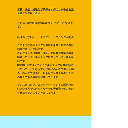
年齢、性別、経験など関係なく何のしがらみも無
く好きな事ができる
​これがIMPRESSの基本コンセプトになりま
す。
私は若くないし… 下手だし… ブランクがある
し…
このようなネガティブな気持ちを持たれてる方は
非常に多いと思います。
さらにダンスは周り、他人との経験や技術の差を
比較してしまいネガティブに感じてしまう事も多
いです。
IMPRESSではそのようなネガティブな概念を取
っ払って、どんな人でも平等にみんなで楽しく踊
る、みんなで頑張る、好きなダンスを何のしがら
み無くできる場所を目指しています。
​ダンスがしたい、エンターテイメントに関わりた
いという方でしたらどなたでも大歓迎です、ぜひ
一緒にダンスしていきましょう！