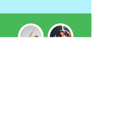
Ranran
Yukako
らんらん
ゆかこ
略歴
バレエ歴 15年 テーマパークダンサー
"夢を憧れから現実に"
もし、この文章を読んでいるあなたが
『自分のパフォーマンスを武器に仕事をし
たい』と本気で望んでいるなら…是非思い
切って飛び込んでみてください！
プロのパフォーマーとして仕事をする為に
は
『自分』を知ることが1番大切です。
技術も表現も『自分』を知らなければ何を
補えばいいか分かりません。
ここでは知らなかった強みも目を背けてき